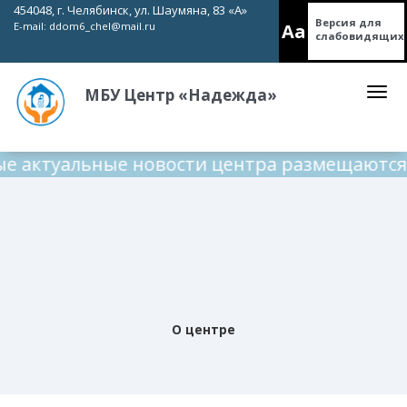
454048, г. Челябинск, ул. Шаумяна, 83 «А»
Версия для
Aa
E-mail:
ddom6_chel@mail.ru
слабовидящих
МБУ Центр «Надежда»
е актуальные новости центра размещаются н
О центре