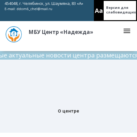
454048, г. Челябинск, ул. Шаумяна, 83 «А»
Версия для
Aa
E-mail:
ddom6_chel@mail.ru
слабовидящих
МБУ Центр «Надежда»
 актуальные новости центра размещаются н
О центре