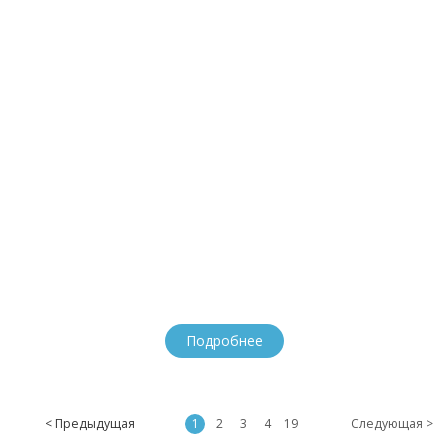
Подробнее
< Предыдущая
1
2
3
4
19
Следующая >