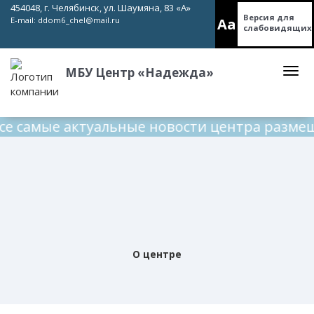
454048, г. Челябинск, ул. Шаумяна, 83 «А»
Версия для
Aa
E-mail:
ddom6_chel@mail.ru
слабовидящих
МБУ Центр «Надежда»
 самые актуальные новости центра размеща
О центре